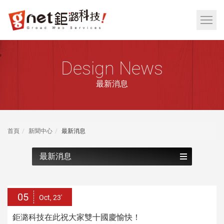
網
頁
網
設
站
計
選
鉅
Design News
單
潞
按
最新消息
科
鈕
技
|
RWD
首頁
新聞中心
最新消息
響
應
最新消息
式
網
頁
05
Oct, 23'
設
鉅潞科技在此祝大家雙十國慶愉快！
計