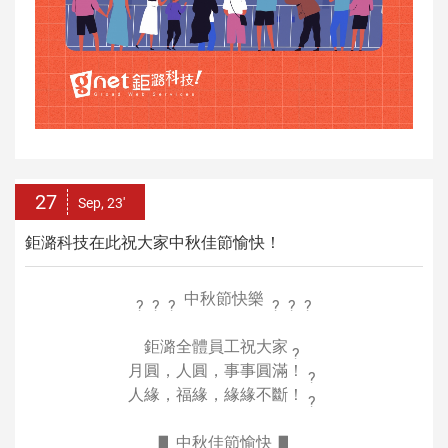
27
Sep, 23'
鉅潞科技在此祝大家中秋佳節愉快！
中秋節快樂
鉅潞全體員工祝大家
月圓，人圓，事事圓滿！
人緣，福緣，緣緣不斷！
▋ 中秋佳節愉快 ▋