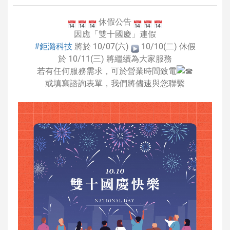
|
台
休假公告
因應「雙十國慶」連假
北
#鉅潞科技
將於 10/07(六)
10/10(二) 休假
網
於 10/11(三) 將繼續為大家服務
頁
若有任何服務需求，可於營業時間致電
設
或填寫諮詢表單，我們將儘速與您聯繫
計
|
台
南
網
頁
設
計