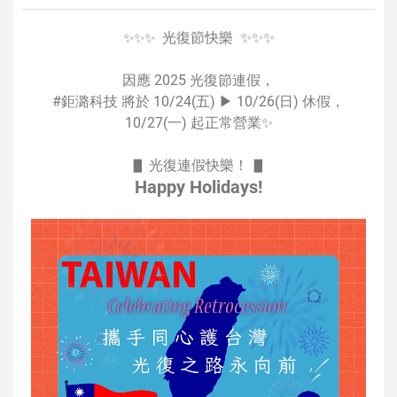
|
台
光復節快樂 ✨✨✨
✨✨✨
北
因應 2025 光復節連假，
網
#鉅潞科技 將於 10/24(五) ▶ 10/26(日) 休假，
頁
10/27(一) 起正常營業✨
設
計
▋ 光復連假快樂！ ▋
|
Happy Holidays!
台
南
網
頁
設
計