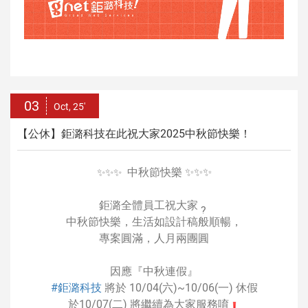
03
Oct, 25'
【公休】鉅潞科技在此祝大家2025中秋節快樂！
中秋節快樂 ✨✨✨
✨✨✨
鉅潞全體員工祝大家
中秋節快樂，生活如設計稿般順暢，
專案圓滿，人月兩團圓
因應『中秋連假』
#鉅潞科技
將於 10/04(六)~10/06(一) 休假
於10/07(二) 將繼續為大家服務唷