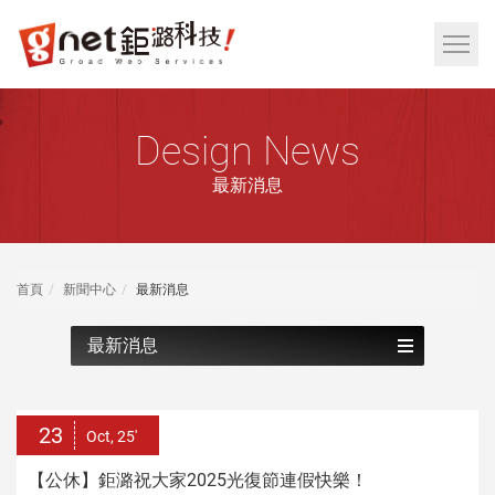
網
頁
網
設
站
計
選
鉅
Design News
單
潞
按
最新消息
科
鈕
技
|
RWD
首頁
新聞中心
最新消息
響
應
最新消息
式
網
頁
23
Oct, 25'
設
【公休】鉅潞祝大家2025光復節連假快樂！
計