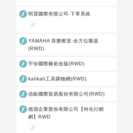
作
看
品
網
明震國際有限公司-下單系統
站
查
作
看
品
網
YAMAHA 音樂教室-全方位樂器
站
(RWD)
作
品
宇珍國際藝術改版(RWD)
kalikali工具購物網(RWD)
信歐國際貿易股份有限公司(RWD)
德淵企業股份有限公司【特化行銷
網】RWD
查