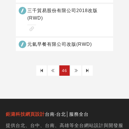
看
網
三千貿易股份有限公司2018改版
站
(RWD)
作
查
品
看
網
元氣早餐有限公司改版(RWD)
站
作
品
上
下
46
一
一
頁
頁
鉅潞科技網頁設計
台南‧台北│服務全台
提供台北、台中、台南、高雄等全台網站設計與開發服