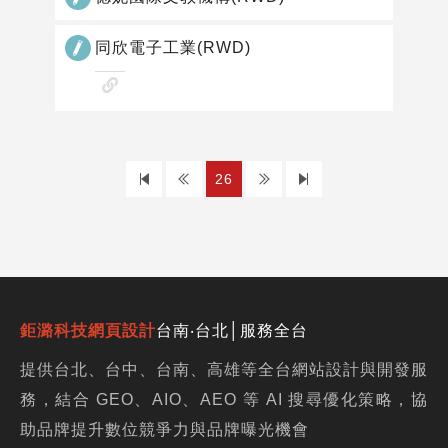
同欣電子工業(RWD)
查
看
網
站
上
下
26
作
品
一
一
頁
頁
鉅潞科技網頁設計
台南‧台北│服務全台
提供台北、台中、台南、高雄等全台網站設計與開發服
務，結合 GEO、AIO、AEO 等 AI 搜尋優化策略，協
助品牌提升數位競爭力與品牌曝光機會