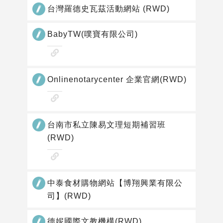
台灣羅德史瓦茲活動網站 (RWD)
BabyTW(噗寶有限公司)
查
看
網
Onlinenotarycenter 企業官網(RWD)
站
查
作
看
品
網
台南市私立陳易文理短期補習班
站
(RWD)
作
查
品
看
網
中泰食材購物網站【博翔興業有限公
站
司】(RWD)
作
品
德妮國際文教機構(RWD)