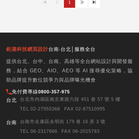
上
下
1
一
一
頁
頁
鉅潞科技網頁設計
台南‧台北│服務全台
提供台北、台中、台南、高雄等全台網站設計與開發服
務，結合 GEO、AIO、AEO 等 AI 搜尋優化策略，協
助品牌提升數位競爭力與品牌曝光機會
免付費專線
0800-357-975
台北市內湖區南京東路六段 451 巷 57 號 5 樓
台北
TEL 02-27955366
FAX 02-87510995
台南市永康區永明街 179 巷 16 弄 3 號
台南
TEL 06-2317666
FAX 06-2015783