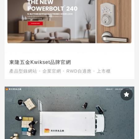
最
愛
東隆五金Kwikset品牌官網
產品型錄網站
企業官網
RWD自適應
上市櫃
加
入
最
愛