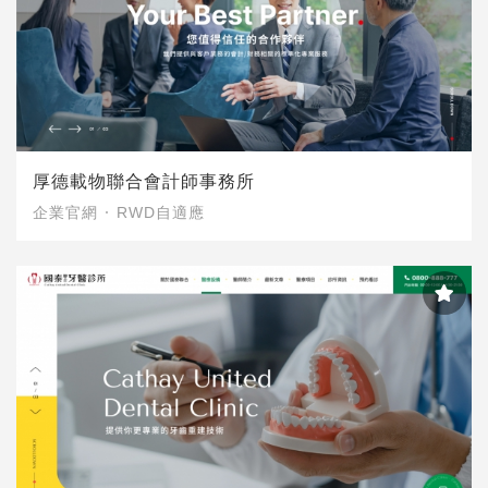
愛
厚德載物聯合會計師事務所
企業官網
RWD自適應
加
入
最
愛