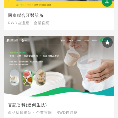
國泰聯合牙醫診所
RWD自適應
企業官網
加
入
最
愛
杏記香料(達俐生技)
產品型錄網站
企業官網
RWD自適應