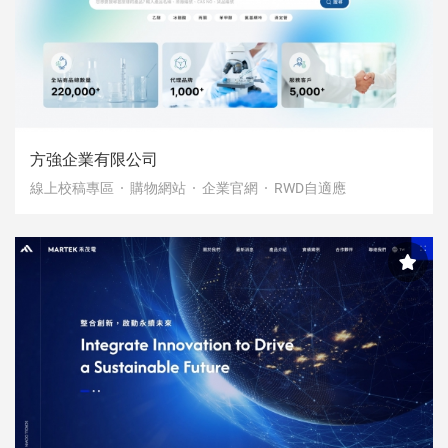
愛
方強企業有限公司
線上校稿專區
購物網站
企業官網
RWD自適應
加
入
最
愛