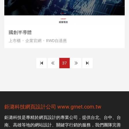
國創半導體
上市櫃
企業官網
RWD自適應
上
下
37
一
一
頁
頁
鉅潞科技
網頁設計公司
www.grnet.com.tw
鉅潞科技是專精於
網頁設計
的專業公司，提供台北、台中、台
南、高雄等地的網站設計、關鍵字行銷的服務，我們團隊完善