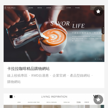
加
入
最
愛
卡拉拉咖啡精品購物網站
線上校稿專區
RWD自適應
企業官網
產品型錄網站
購物網站
加