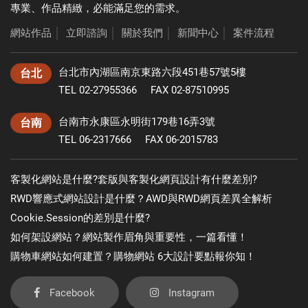
專業、作品精緻，必能滿足您的需求。
網站作品
│
立即諮詢
│
關於我們
│
新聞中心
│
案件流程
台北市內湖區南京東路六段451巷57號5樓
台北
TEL 02-27955366
FAX 02-87510995
台南市永康區永明街179巷16弄3號
台南
TEL 06-2317666
FAX 06-2015783
客製化網站是什麼?套版與客製化網頁設計有什麼差別?
RWD響應式網站設計是什麼？AWD與RWD網頁差異全解析
Cookie.Session的差別是什麼?
如何架設網站？網站製作眉角與重要性，一篇看懂！
購物車網站如何建置？購物網站 6大設計要點報你知！
Facebook
Instagram