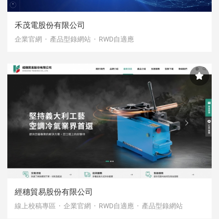
禾茂電股份有限公司
企業官網
產品型錄網站
RWD自適應
加
入
最
愛
經穗貿易股份有限公司
線上校稿專區
企業官網
RWD自適應
產品型錄網站