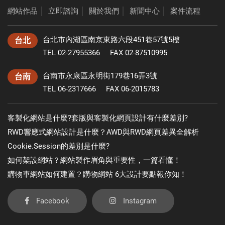
網站作品
│
立即諮詢
│
關於我們
│
新聞中心
│
案件流程
台北市內湖區南京東路六段451巷57號5樓
台北
TEL 02-27955366
FAX 02-87510995
台南市永康區永明街179巷16弄3號
台南
TEL 06-2317666
FAX 06-2015783
客製化網站是什麼?套版與客製化網頁設計有什麼差別?
RWD響應式網站設計是什麼？AWD與RWD網頁差異全解析
Cookie.Session的差別是什麼?
如何架設網站？網站製作眉角與重要性，一篇看懂！
購物車網站如何建置？購物網站 6大設計要點報你知！
Facebook
Instagram