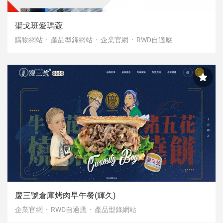
聖戈班愛瑪蔻
購物網站
產品型錄網站
企業官網
RWD自適應
加
入
最
愛
慶三號倉庫烤肉早午餐(輝久)
企業官網
RWD自適應
產品型錄網站