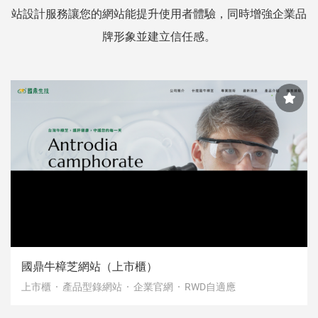
|
站設計服務讓您的網站能提升使用者體驗，同時增強企業品
台
牌形象並建立信任感。
北
網
頁
企
設
業
加
計
官
入
|
網
最
台
愛
南
網
頁
設
計
國鼎牛樟芝網站（上市櫃）
上市櫃
產品型錄網站
企業官網
RWD自適應