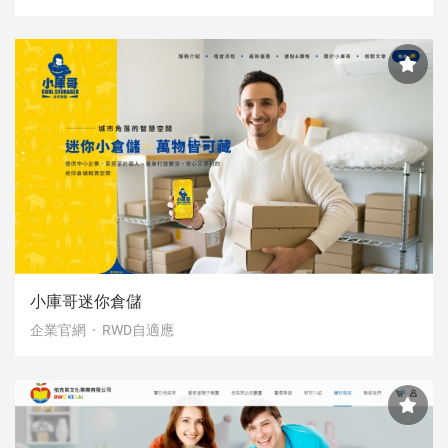
加
入
最
愛
小庫哥迷你倉儲
企業官網
RWD自適應
加