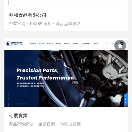
鼎和食品有限公司
企業官網
RWD自適應
產品型錄網站
加
入
最
愛
朝展實業
產品型錄網站
企業官網
RWD自適應