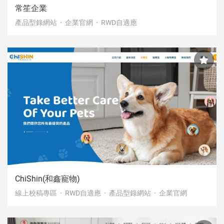
常笙企業
產品型錄網站
企業官網
RWD自適應
加
入
最
愛
ChiShin(和鑫寵物)
線上校稿專區
RWD自適應
產品型錄網站
企業官網