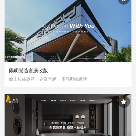
加
入
最
愛
陽明營造官網改版
線上校稿專區
企業官網
產品型錄網站
加
入
最
愛