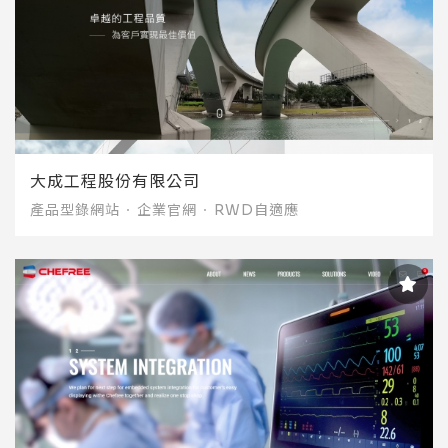
愛
大成工程股份有限公司
產品型錄網站
企業官網
RWD自適應
加
入
最
愛