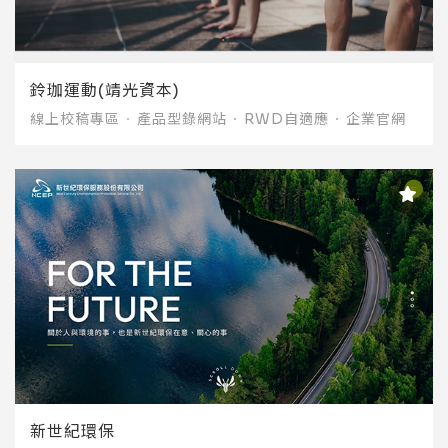
鈴珈運動(靖光資本)
線上校稿專區
產品型錄網站
RWD自適應
企業官網
加
入
最
愛
新世紀環保