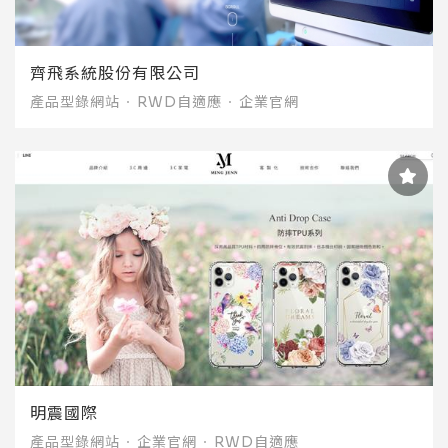
齊飛系統股份有限公司
產品型錄網站
RWD自適應
企業官網
加
入
最
愛
明震國際
產品型錄網站
企業官網
RWD自適應