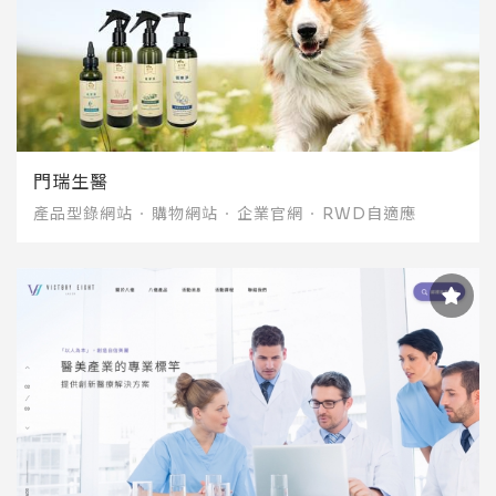
愛
網
站
門瑞生醫
產品型錄網站
購物網站
企業官網
RWD自適應
加
入
最
愛