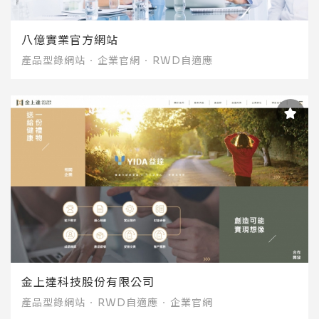
八億實業官方網站
產品型錄網站
企業官網
RWD自適應
加
入
最
愛
金上達科技股份有限公司
產品型錄網站
RWD自適應
企業官網