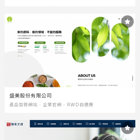
加
入
最
愛
盛美股份有限公司
產品型錄網站
企業官網
RWD自適應
加
入