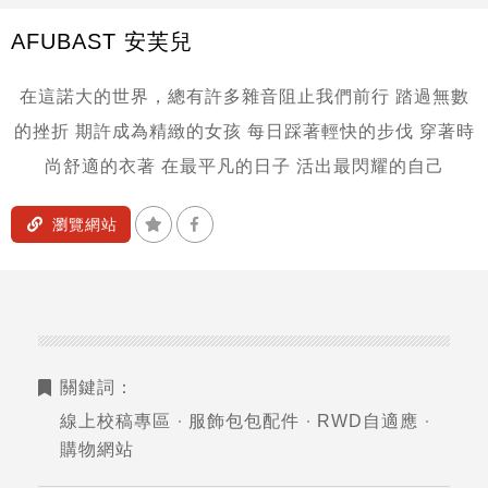
AFUBAST 安芙兒
在這諾大的世界，總有許多雜音阻止我們前行
踏過無數
的挫折 期許成為精緻的女孩
每日踩著輕快的步伐 穿著時
尚舒適的衣著
在最平凡的日子 活出最閃耀的自己
加入收藏
分享到Facebook
瀏覽網站
關鍵詞：
線上校稿專區
服飾包包配件
RWD自適應
購物網站