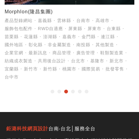
Morphlon(隆昌集團)
產品型錄網站
嘉義縣
雲林縣
台南市
高雄市
服飾包包配件
RWD自適應
屏東縣
屏東市
台東縣
苗栗縣
花蓮縣
澎湖縣
嘉義市
金門縣
連江縣
國外地區
彰化縣
非金屬製造
南投縣
其他製造
企業官網
最新訊息
商品管理
廣告管理
鞋類製造業
紡織成衣製造
共用後台設計
台北市
基隆市
新北市
宜蘭縣
新竹市
新竹縣
桃園市
國際貿易
批發零售
台中市
鉅潞科技網頁設計
台南‧台北│服務全台