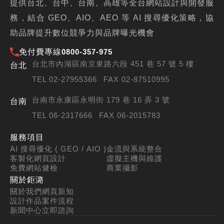
提供台北、台中、台南、高雄等全台網站設計與開發服
務，結合 GEO、AIO、AEO 等 AI 搜尋優化策略，協
助品牌提升數位競爭力與品牌曝光機會
免付費專線
0800-357-975
台北市內湖區南京東路六段 451 巷 57 號 5 樓
台北
TEL 02-27955366
FAX 02-87510995
台南市永康區永明街 179 巷 16 弄 3 號
台南
TEL 06-2317666
FAX 06-2015783
服務項目
AI 搜尋優化 ( GEO / AIO )
金流與系統整合
客製化網頁設計
虛擬主機與維護
免費網站健檢
商業攝影
關於鉅潞
關於我們
網頁新知
設計作品
案件流程
新聞中心
立即諮詢