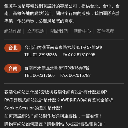
鉅潞科技是專精於
網頁設計
的專業公司，提供台北、台中、台
南、高雄等地的網站設計、關鍵字行銷的服務，我們團隊完善
專業、作品精緻，必能滿足您的需求。
網站作品
│
立即諮詢
│
關於我們
│
新聞中心
│
案件流程
台北市內湖區南京東路六段451巷57號5樓
台北
TEL 02-27955366
FAX 02-87510995
台南市永康區永明街179巷16弄3號
台南
TEL 06-2317666
FAX 06-2015783
客製化網站是什麼?套版與客製化網頁設計有什麼差別?
RWD響應式網站設計是什麼？AWD與RWD網頁差異全解析
Cookie.Session的差別是什麼?
如何架設網站？網站製作眉角與重要性，一篇看懂！
購物車網站如何建置？購物網站 6大設計要點報你知！