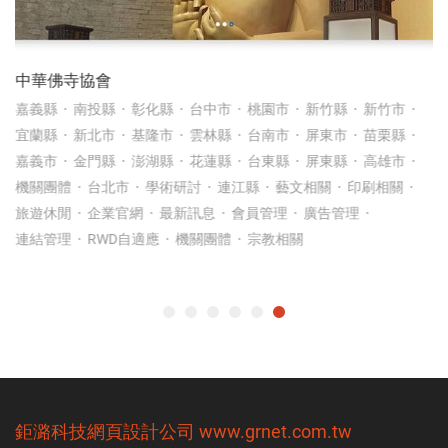
中華佛寺協會
嘉義縣
南投縣
彰化縣
台中市
桃園市
新竹縣
新竹市
宜蘭縣
新北市
基隆市
雲林縣
台南市
屏東市
苗栗縣
嘉義市
金門縣
澎湖縣
花蓮縣
台東縣
屏東縣
高雄市
機關團體
台北市
學術研討
連江縣
藝文相關
印刷相關
旅遊休閒
企業官網
最新訊息
會員管理
廣告管理
連結管理
RWD自適應
機關團體
宗教相關
鉅潞科技
網頁設計公司
www.grnet.com.tw