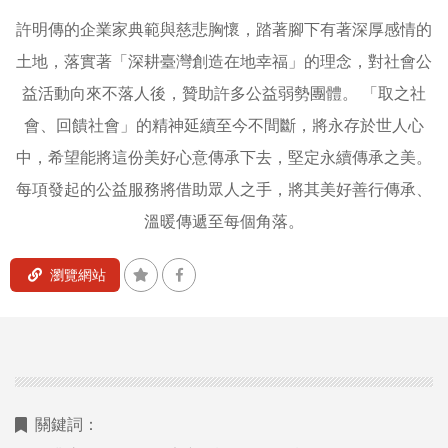
|
許明傳的企業家典範與慈悲胸懷，踏著腳下有著深厚感情的
台
土地，落實著「深耕臺灣創造在地幸福」的理念，對社會公
北
網
益活動向來不落人後，贊助許多公益弱勢團體。
「取之社
頁
會、回饋社會」的精神延續至今不間斷，將永存於世人心
設
中，希望能將這份美好心意傳承下去，堅定永續傳承之美。
計
每項發起的公益服務將借助眾人之手，將其美好善行傳承、
|
溫暖傳遞至每個角落。
台
南
網
瀏覽網站
頁
設
計
關鍵詞：