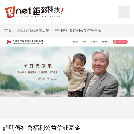
網
頁
網
設
站
計
選
首頁
網站設計精選作品集
許明傳社會福利公益信託基金
鉅
單
潞
按
科
鈕
技
|
RWD
響
應
式
網
頁
設
許明傳社會福利公益信託基金
計