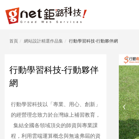
網
頁
設
計
鉅
首頁
網站設計精選作品集
行動學習科技-行動夥伴網
潞
科
技
行動學習科技-行動夥伴
|
RWD
網
響
應
式
行動學習科技以「專業、用心、創新」
網
的經營理念致力於台灣線上補習教育，
頁
集結全國各領域頂尖的師資與專業課
設
計
程，利用雲端運算概念與無遠弗屆的資