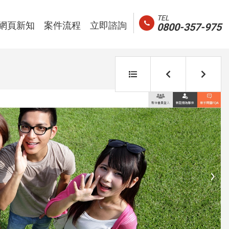
TEL
與活動花絮
網頁設計新知
我們的案件設計流程
聯絡我們以獲得更多資訊
網頁新知
案件流程
立即諮詢
0800-357-975
返
上
下
回
一
一
列
案
案
表
例
例