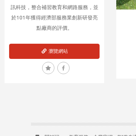
|
訊科技，整合補習教育和網路服務，並
台
於101年獲得經濟部服務業創新研發亮
北
點廠商的評價。
網
頁
設
瀏覽網站
計
|
台
南
網
頁
設
計