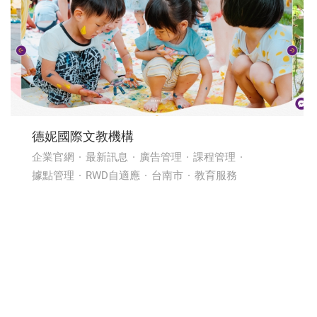
德妮國際文教機構
企業官網
最新訊息
廣告管理
課程管理
據點管理
RWD自適應
台南市
教育服務