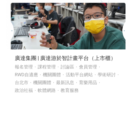
廣達集團 | 廣達游於智計畫平台（上市櫃）
報名管理
課程管理
討論區
會員管理
RWD自適應
機關團體
活動平台網站
學術研討
台北市
機關團體
最新訊息
育樂用品
政治社福
軟體網路
教育服務