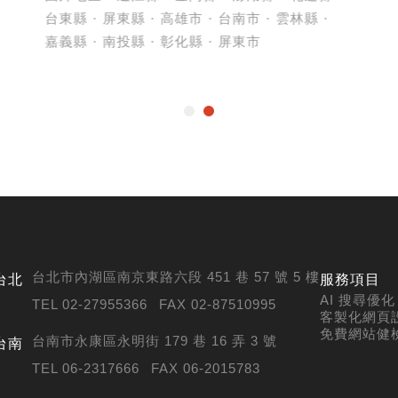
台東縣
屏東縣
高雄市
台南市
雲林縣
嘉義縣
南投縣
彰化縣
屏東市
台北市內湖區南京東路六段 451 巷 57 號 5 樓
台北
服務項目
AI 搜尋優化 (
TEL 02-27955366
FAX 02-87510995
客製化網頁
免費網站健
台南市永康區永明街 179 巷 16 弄 3 號
台南
TEL 06-2317666
FAX 06-2015783