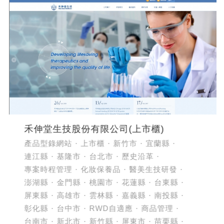
禾伸堂生技股份有限公司(上市櫃)
產品型錄網站
上市櫃
新竹市
宜蘭縣
連江縣
基隆市
台北市
歷史沿革
專案時程管理
化妝保養品
醫美生技研發
澎湖縣
金門縣
桃園市
花蓮縣
台東縣
屏東縣
高雄市
雲林縣
嘉義縣
南投縣
彰化縣
台中市
RWD自適應
商品管理
台南市
新北市
新竹縣
屏東市
苗栗縣