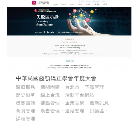
中華民國齒顎矯正學會年度大會
醫療服務
機關團體
台北市
下載管理
歷史沿革
線上金流
活動平台網站
機關團體
據點管理
企業官網
最新訊息
會員管理
廣告管理
連結管理
討論區
課程管理