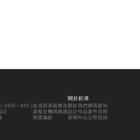
關於鉅潞
 GEO / AIO )
金流與系統整合
關於我們
網頁新知
設計
虛擬主機與維護
設計作品
案件流程
檢
商業攝影
新聞中心
立即諮詢