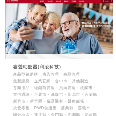
睿聲助聽器(利凌科技)
產品型錄網站
廣告管理
商品管理
最新訊息
企業官網
台中市
其他製造
育樂用品
經銷商管理
頁面管理
桃園市
電信通訊
台北市
基隆市
新北市
宜蘭縣
新竹市
新竹縣
儀器醫材
醫療服務
批發零售
RWD自適應
苗栗縣
嘉義市
國外地區
連江縣
金門縣
澎湖縣
花蓮縣