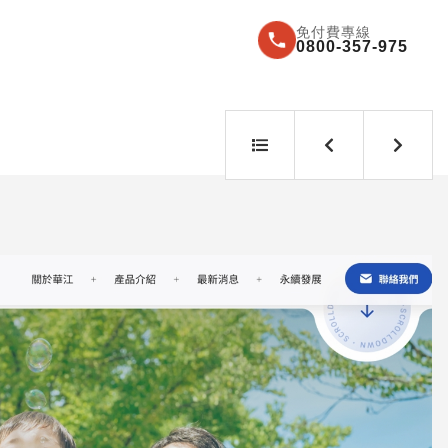
免付費專線
0800-357-975
返
上
下
回
一
一
列
案
案
表
例
例