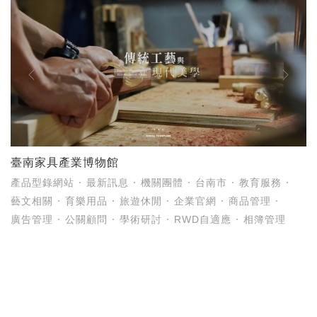
臺南家具產業博物館
產品型錄網站
最新訊息
機關團體
台南市
教育服務
藝文相關
育樂用品
旅遊休閒
企業官網
商品管理
廣告管理
公關顧問
學術研討
RWD自適應
相簿管理