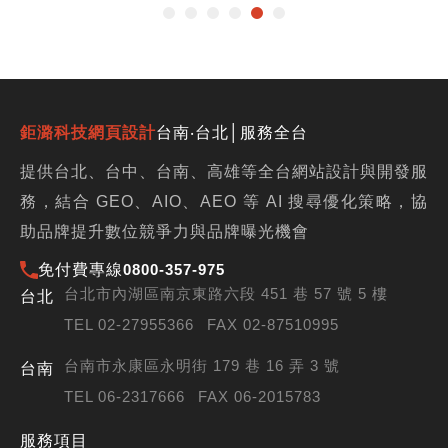
鉅潞科技網頁設計
台南‧台北│服務全台
提供台北、台中、台南、高雄等全台網站設計與開發服
務，結合 GEO、AIO、AEO 等 AI 搜尋優化策略，協
助品牌提升數位競爭力與品牌曝光機會
免付費專線
0800-357-975
台北市內湖區南京東路六段 451 巷 57 號 5 樓
台北
TEL 02-27955366
FAX 02-87510995
台南市永康區永明街 179 巷 16 弄 3 號
台南
TEL 06-2317666
FAX 06-2015783
服務項目