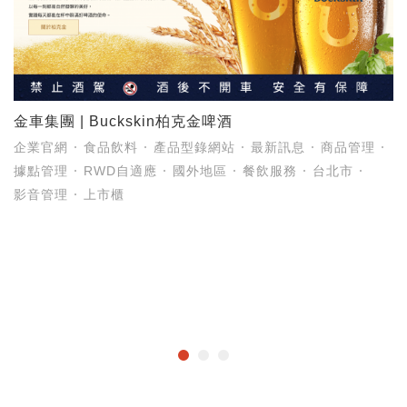
金車集團 | Buckskin柏克金啤酒
企業官網
食品飲料
產品型錄網站
最新訊息
商品管理
據點管理
RWD自適應
國外地區
餐飲服務
台北市
影音管理
上市櫃