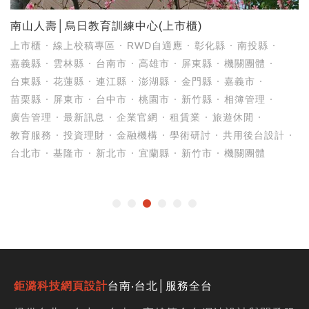
南山人壽│烏日教育訓練中心(上市櫃)
上市櫃
線上校稿專區
RWD自適應
彰化縣
南投縣
嘉義縣
雲林縣
台南市
高雄市
屏東縣
機關團體
台東縣
花蓮縣
連江縣
澎湖縣
金門縣
嘉義市
苗栗縣
屏東市
台中市
桃園市
新竹縣
相簿管理
廣告管理
最新訊息
企業官網
租賃業
旅遊休閒
教育服務
投資理財
金融機構
學術研討
共用後台設計
台北市
基隆市
新北市
宜蘭縣
新竹市
機關團體
鉅潞科技網頁設計
台南‧台北│服務全台