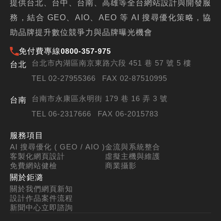
提供台北、台中、台南、高雄等全台網站設計與開發服
務，結合 GEO、AIO、AEO 等 AI 搜尋優化策略，協
助品牌提升數位競爭力與品牌曝光機會
免付費專線
0800-357-975
台北市內湖區南京東路六段 451 巷 57 號 5 樓
台北
TEL 02-27955366
FAX 02-87510995
台南市永康區永明街 179 巷 16 弄 3 號
台南
TEL 06-2317666
FAX 06-2015783
服務項目
AI 搜尋優化 ( GEO / AIO )
金流與系統整合
客製化網頁設計
虛擬主機與維護
免費網站健檢
商業攝影
關於鉅潞
關於我們
網頁新知
設計作品
案件流程
新聞中心
立即諮詢