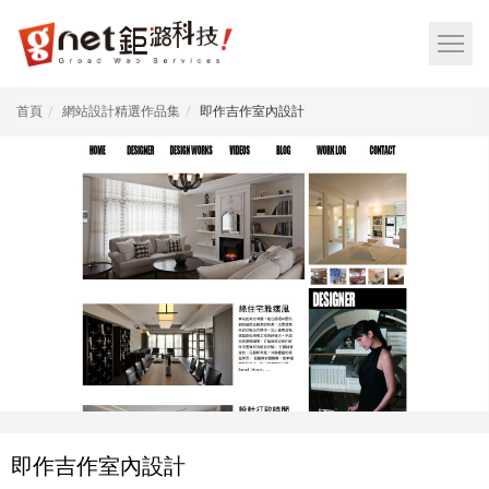
網
頁
網
設
站
計
選
首頁
網站設計精選作品集
即作吉作室內設計
鉅
單
潞
按
科
鈕
技
|
RWD
響
應
式
網
頁
設
即作吉作室內設計
計