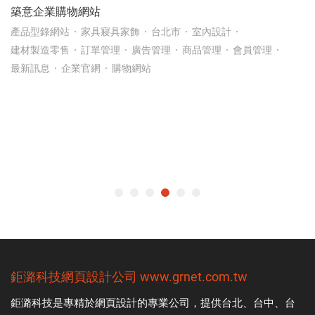
網站
Home 21 (Intern
家具寢具家飾
台北市
室內設計
線上校稿專區
訂單管理
廣告管理
商品管理
會員管理
RWD自適應
連
官網
購物網站
家具寢具家飾
鉅潞科技
網頁設計公司
www.grnet.com.tw
鉅潞科技是專精於
網頁設計
的專業公司，提供台北、台中、台