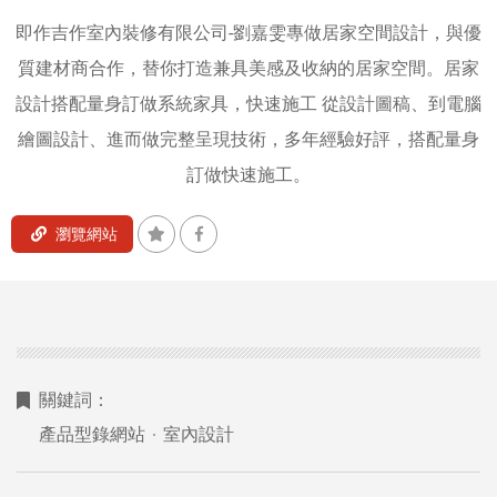
|
即作吉作室內裝修有限公司-劉嘉雯專做居家空間設計，與優
台
質建材商合作，替你打造兼具美感及收納的居家空間。居家
北
網
設計搭配量身訂做系統家具，快速施工 從設計圖稿、到電腦
頁
繪圖設計、進而做完整呈現技術，多年經驗好評，搭配量身
設
訂做快速施工。
計
|
瀏覽網站
台
南
網
頁
設
計
關鍵詞：
產品型錄網站
室內設計