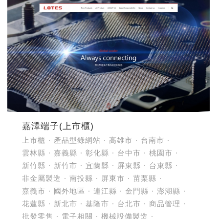
嘉澤端子(上市櫃)
上市櫃
產品型錄網站
高雄市
台南市
雲林縣
嘉義縣
彰化縣
台中市
桃園市
新竹縣
新竹市
宜蘭縣
屏東縣
台東縣
非金屬製造
南投縣
屏東市
苗栗縣
嘉義市
國外地區
連江縣
金門縣
澎湖縣
花蓮縣
新北市
基隆市
台北市
商品管理
批發零售
電子相關
機械設備製造