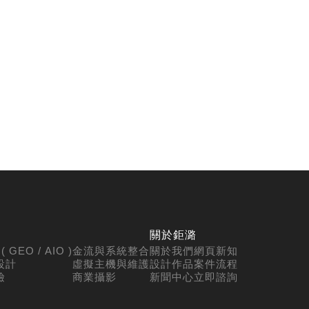
關於鉅潞
 GEO / AIO )
金流與系統整合
關於我們
網頁新知
設計
虛擬主機與維護
設計作品
案件流程
檢
商業攝影
新聞中心
立即諮詢