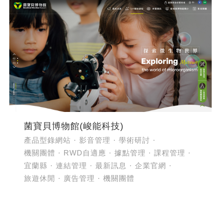
菌寶貝博物館(峻能科技)
產品型錄網站
影音管理
學術研討
機關團體
RWD自適應
據點管理
課程管理
宜蘭縣
連結管理
最新訊息
企業官網
旅遊休閒
廣告管理
機關團體