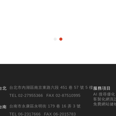
台北市內湖區南京東路六段 451 巷 57 號 5 樓
台北
服務項目
AI 搜尋優化 (
TEL 02-27955366
FAX 02-87510995
客製化網頁
免費網站健
台南市永康區永明街 179 巷 16 弄 3 號
台南
TEL 06-2317666
FAX 06-2015783