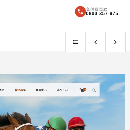
免付費專線
0800-357-975
返
上
下
回
一
一
列
案
案
表
例
例