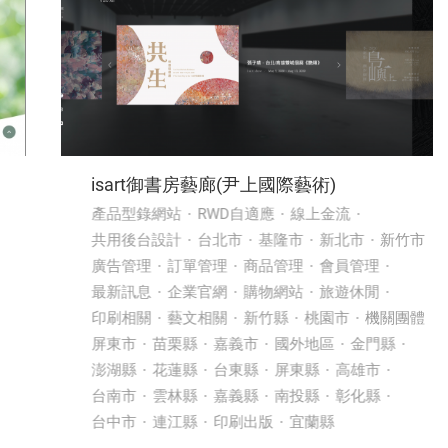
isart御書房藝廊(尹上國際藝術)
產品型錄網站
RWD自適應
線上金流
共用後台設計
台北市
基隆市
新北市
新竹市
廣告管理
訂單管理
商品管理
會員管理
最新訊息
企業官網
購物網站
旅遊休閒
印刷相關
藝文相關
新竹縣
桃園市
機關團體
屏東市
苗栗縣
嘉義市
國外地區
金門縣
澎湖縣
花蓮縣
台東縣
屏東縣
高雄市
台南市
雲林縣
嘉義縣
南投縣
彰化縣
台中市
連江縣
印刷出版
宜蘭縣