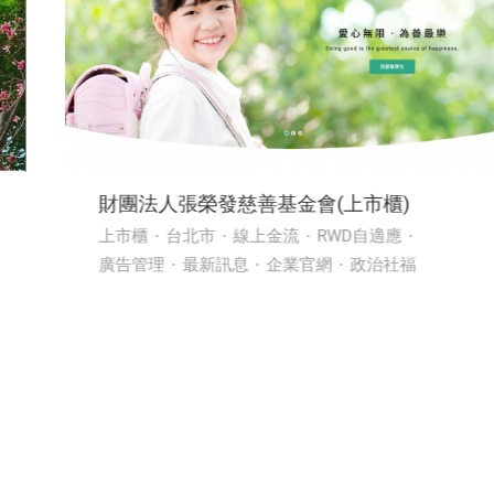
財團法人張榮發慈善基金會(上市櫃)
上市櫃
台北市
線上金流
RWD自適應
廣告管理
最新訊息
企業官網
政治社福