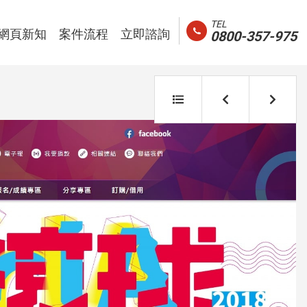
TEL
與活動花絮
網頁設計新知
我們的案件設計流程
聯絡我們以獲得更多資訊
網頁新知
案件流程
立即諮詢
0800-357-975
返
上
下
回
一
一
列
案
案
表
例
例