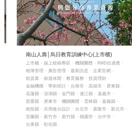
南山人壽│烏日教育訓練中心(上市櫃)
上市櫃
線上校稿專區
機關團體
RWD自適應
相簿管理
廣告管理
最新訊息
企業官網
租賃業
旅遊休閒
教育服務
投資理財
金融機構
學術研討
台南市
高雄市
屏東縣
花蓮縣
澎湖縣
金門縣
連江縣
嘉義市
苗栗縣
屏東市
機關團體
雲林縣
嘉義縣
南投縣
共用後台設計
台北市
基隆市
新北市
宜蘭縣
新竹市
新竹縣
桃園市
台中市
台東縣
彰化縣