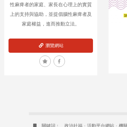
|
性麻痺者的家庭、家長在心理上的實質
台
上的支持與協助，並提倡腦性麻痺者及
北
家庭權益，進而推動立法。
網
頁
設
瀏覽網站
計
|
台
南
網
頁
設
計
關鍵詞：
政治社福
活動平台網站
機