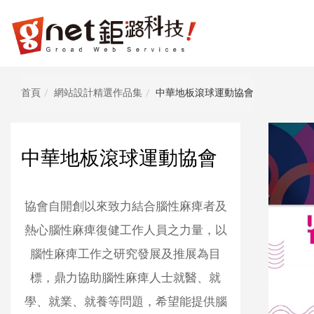
網
頁
設
計
鉅
首頁
網站設計精選作品集
中華地板滾球運動協會
潞
科
技
中華地板滾球運動協會
|
RWD
響
協會自開創以來致力結合腦性麻痺者及
應
熱心腦性麻痺復健工作人員之力量，以
式
網
腦性麻痺工作之研究發展及推展為目
頁
標，鼎力協助腦性麻痺人士就醫、就
設
學、就業、就養等問題，希望能提供腦
計